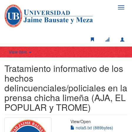
Toggl
navig
View Item
Tratamiento informativo de los
hechos
delincuenciales/policiales en la
prensa chicha limeña (AJA, EL
POPULAR y TROME)
View/
Open
nota5.txt (889bytes)