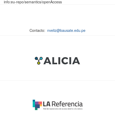
info:eu-repo/semantics/openAccess
Contacto:
nveliz@bausate.edu.pe