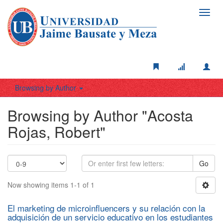
Toggl
navig
Browsing by Author
Browsing by Author "Acosta
Rojas, Robert"
Go
Now showing items 1-1 of 1
El marketing de microinfluencers y su relación con la
adquisición de un servicio educativo en los estudiantes