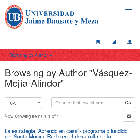
Toggl
navig
Browsing by Author
Browsing by Author "Vásquez-
Mejía-Alindor"
Go
Now showing items 1-1 of 1
La estrategia “Aprendo en casa”- programa difundido
por Santa Mónica Radio en el desarrollo de la