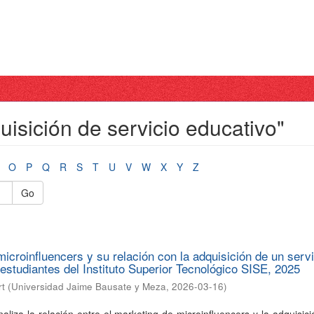
isición de servicio educativo"
O
P
Q
R
S
T
U
V
W
X
Y
Z
Go
microinfluencers y su relación con la adquisición de un servi
 estudiantes del Instituto Superior Tecnológico SISE, 2025
rt
(
Universidad Jaime Bausate y Meza
,
2026-03-16
)