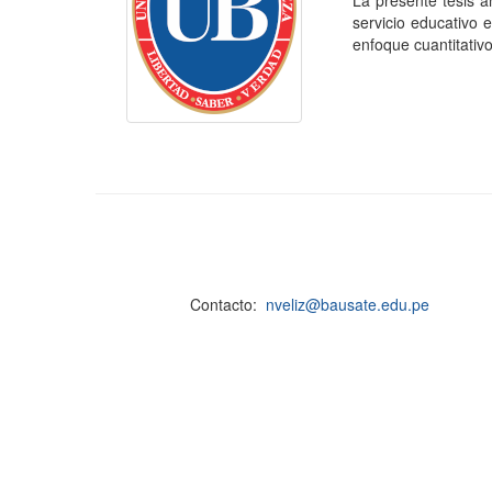
La presente tesis a
servicio educativo 
enfoque cuantitativo 
Contacto:
nveliz@bausate.edu.pe