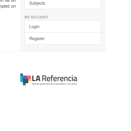
ión de un
Subjects
empleó un
MY ACCOUNT
Login
Register