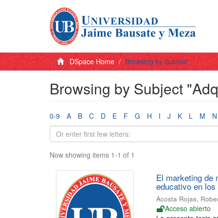
DSpace Home
Browsing by Subject
Browsing by Subject "Adqu
0-9
A
B
C
D
E
F
G
H
I
J
K
L
M
N
Now showing items 1-1 of 1
El marketing de 
educativo en los
Acosta Rojas, Robe
Acceso abierto