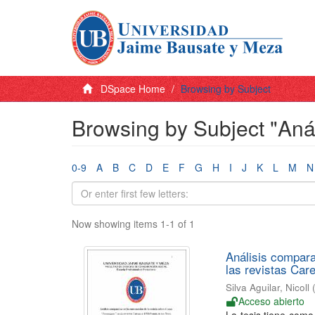
DSpace Home
Browsing by Subject
Browsing by Subject "Anál
0-9
A
B
C
D
E
F
G
H
I
J
K
L
M
N
Now showing items 1-1 of 1
Análisis compara
las revistas Car
Silva Aguilar, Nicoll
Acceso abierto