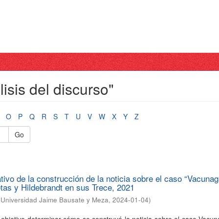
isis del discurso"
O
P
Q
R
S
T
U
V
W
X
Y
Z
Go
tivo de la construcción de la noticia sobre el caso “Vacunag
etas y Hildebrandt en sus Trece, 2021
(
Universidad Jaime Bausate y Meza
,
2024-01-04
)