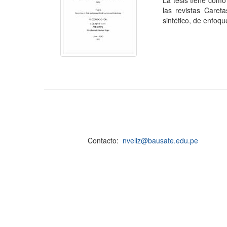
La tesis tiene como
las revistas Caret
sintético, de enfoque
Contacto:
nveliz@bausate.edu.pe