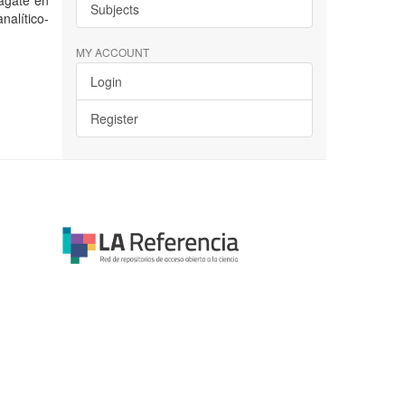
nagate en
Subjects
nalítico-
MY ACCOUNT
Login
Register