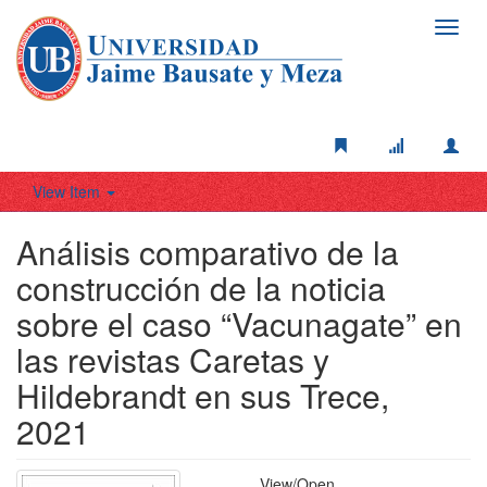
Toggl
navig
View Item
Análisis comparativo de la
construcción de la noticia
sobre el caso “Vacunagate” en
las revistas Caretas y
Hildebrandt en sus Trece,
2021
View/
Open