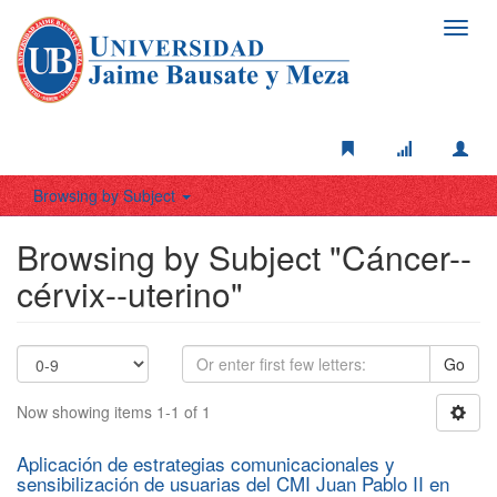
Toggl
navig
Browsing by Subject
Browsing by Subject "Cáncer--
cérvix--uterino"
Go
Now showing items 1-1 of 1
Aplicación de estrategias comunicacionales y
sensibilización de usuarias del CMI Juan Pablo II en