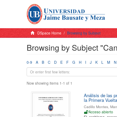
DSpace Home
Browsing by Subject
Browsing by Subject "Cand
0-9
A
B
C
D
E
F
G
H
I
J
K
L
M
N
Now showing items 1-1 of 1
Análisis de las 
la Primera Vuelta
Cadillo Montes, Man
Acceso abierto