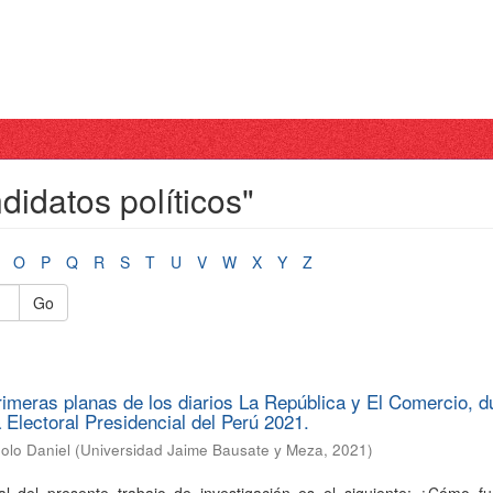
idatos políticos"
O
P
Q
R
S
T
U
V
W
X
Y
Z
Go
primeras planas de los diarios La República y El Comercio, d
 Electoral Presidencial del Perú 2021.
olo Daniel
(
Universidad Jaime Bausate y Meza
,
2021
)