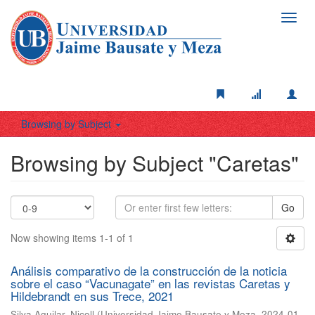
Toggl
navig
Browsing by Subject
Browsing by Subject "Caretas"
Go
Now showing items 1-1 of 1
Análisis comparativo de la construcción de la noticia
sobre el caso “Vacunagate” en las revistas Caretas y
Hildebrandt en sus Trece, 2021
Silva Aguilar, Nicoll
(
Universidad Jaime Bausate y Meza
,
2024-01-