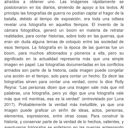
atraídos a obtener uno. Las imágenes rápidamente se
posicionaron en los diarios, sirviendo de apoyo a los textos. Al
principio las fotografías de guerra no podían captar el fragor de la
batalla, debido al tiempo de exposición, era toda una odisea
revelar una fotografía en aquellos tiempos. El invento de la
cámara fotográfica, generó un boom en materia de retratar
realidades, para contar historias, sobre todo en las guerras, que
eran sin duda alguna temas de coloquio entre las sociedad de
esos tiempos. La fotografía en la época de las guerras fue un
boom, para muchos aficionados y pioneros a ella, pero su
significado en la actualidad representa más que una simple
imagen en papel. Las fotografías documentadas en los conflictos
armados son parte de la historia, cada imagen puede congelar
una acción en el tiempo, solo para contar un hecho. Es decir las
fotografías sirven para contar una verdad, como lo dice Rolly
Reyna: “Las personas dicen que una imagen vale más que mil
palabras, una fotografía, pero yo digo que una fotografía vale
más que mil mentiras, esa es la verdad” (entrevistado por Luna
2017). Probablemente la verdad más ineludible, ya que una
imagen puede graficar un sinfín de ideas, actos, personas,
elementos, expresiones, entre otras cosas. Para construir la
historia, y conservar parte de la verdad de lo hechos, valientes, y
aventureros fotógrafos se enlistaron en las guerras arriesgando