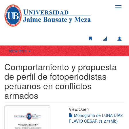
Toggl
navig
View Item
Comportamiento y propuesta
de perfil de fotoperiodistas
peruanos en conflictos
armados
View/
Open
Monografía de LUNA DÍAZ
FLAVIO CESAR (1.271Mb)