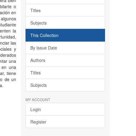
 era bien
ilarte o
Titles
ación en
e algunos
Subjects
tudiante
enten la
This Collection
rtunidad,
nciar las
By Issue Date
ciales y
iderados
Authors
ntar una
e en una
Titles
r, tiene
to de un
Subjects
a.
MY ACCOUNT
Login
Register