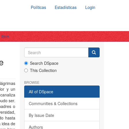
Políticas
Estadísticas
Login
 Item
e
Search DSpace
This Collection
BROWSE
lágrimas
dor y un
All of DSpace
canaliza
pudo ser.
Communities & Collections
padres o
versidad,
By Issue Date
do hasta
a idea de
Authors