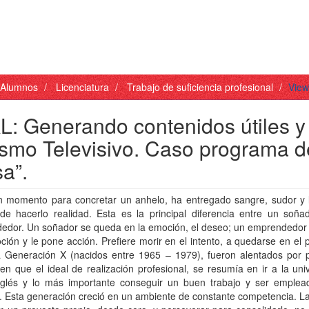
- Alumnos
Licenciatura
Trabajo de suficiencia profesional
View
Generando contenidos útiles y
dismo Televisivo. Caso programa d
a”.
n momento para concretar un anhelo, ha entregado sangre, sudor y 
 de hacerlo realidad. Esta es la principal diferencia entre un soña
edor. Un soñador se queda en la emoción, el deseo; un emprendedor 
ión y le pone acción. Prefiere morir en el intento, a quedarse en el 
a Generación X (nacidos entre 1965 – 1979), fueron alentados por 
 en que el ideal de realización profesional, se resumía en ir a la uni
nglés y lo más importante conseguir un buen trabajo y ser emplea
e. Esta generación creció en un ambiente de constante competencia. L