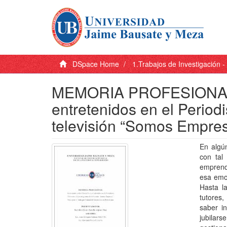
DSpace Home
1.Trabajos de Investigación 
MEMORIA PROFESIONAL: 
entretenidos en el Perio
televisión “Somos Empres
En algú
con tal
emprend
esa emoc
Hasta l
tutores,
saber i
jubilars