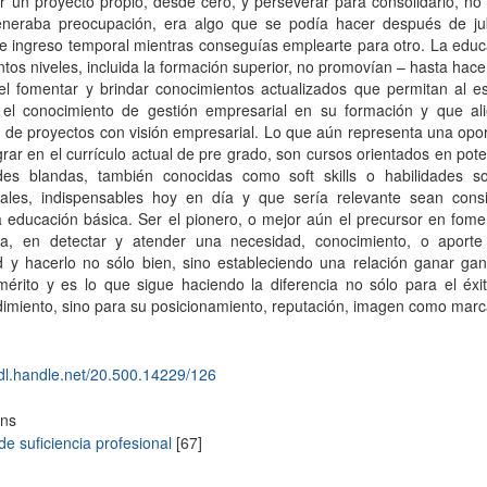
r un proyecto propio, desde cero, y perseverar para consolidarlo, no
generaba preocupación, era algo que se podía hacer después de jub
e ingreso temporal mientras conseguías emplearte para otro. La educ
intos niveles, incluida la formación superior, no promovían – hasta hac
el fomentar y brindar conocimientos actualizados que permitan al es
r el conocimiento de gestión empresarial en su formación y que ali
 de proyectos con visión empresarial. Lo que aún representa una opo
grar en el currículo actual de pre grado, son cursos orientados en pote
ades blandas, también conocidas como soft skills o habilidades so
ales, indispensables hoy en día y que sería relevante sean cons
 educación básica. Ser el pionero, o mejor aún el precursor en fome
ia, en detectar y atender una necesidad, conocimiento, o aport
 y hacerlo no sólo bien, sino estableciendo una relación ganar gana
érito y es lo que sigue haciendo la diferencia no sólo para el éxi
imiento, sino para su posicionamiento, reputación, imagen como marc
hdl.handle.net/20.500.14229/126
ons
de suficiencia profesional
[67]