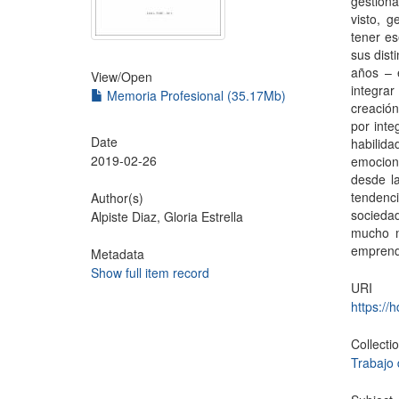
gestiona
visto, 
tener es
sus dist
años – 
View/
Open
integra
Memoria Profesional (35.17Mb)
creación
por inte
Date
habilid
2019-02-26
emocion
desde la
tendenc
Author(s)
sociedad
Alpiste Diaz, Gloria Estrella
mucho m
emprend
Metadata
Show full item record
URI
https://
Collecti
Trabajo 