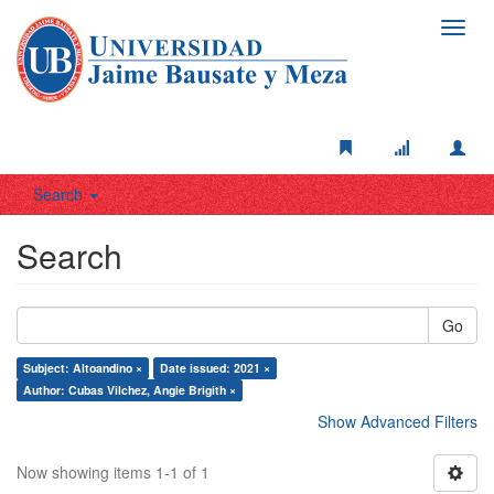
Toggl
navig
Search
Search
Go
Subject: Altoandino ×
Date issued: 2021 ×
Author: Cubas Vilchez, Angie Brigith ×
Show Advanced Filters
Now showing items 1-1 of 1