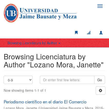
Toggl
navig
Browsing Licenciatura by Author
Browsing Licenciatura by
Author "Lozano Mora, Janette"
Go
Now showing items 1-1 of 1
Periodismo científico en el diario El Comercio
Lozano Mora, Janette
(
Universidad Jaime Bausate y Meza
,
2016-