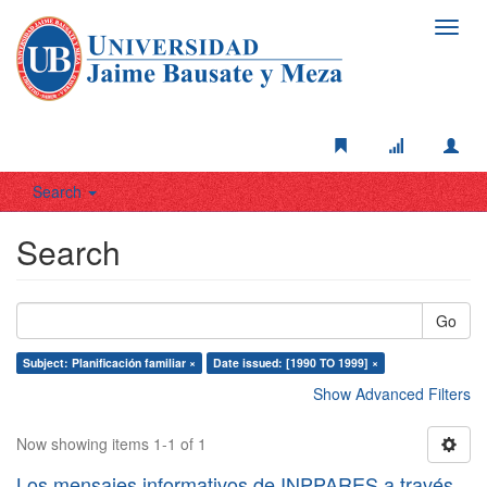
Toggl
navig
Search
Search
Go
Subject: Planificación familiar ×
Date issued: [1990 TO 1999] ×
Show Advanced Filters
Now showing items 1-1 of 1
Los mensajes informativos de INPPARES a través