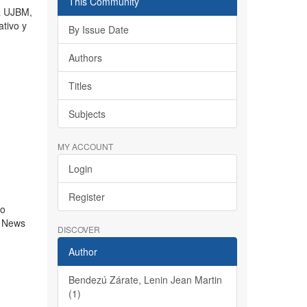
This Community
la UJBM,
ativo y
By Issue Date
Authors
Titles
Subjects
MY ACCOUNT
Login
Register
ño
ke News
DISCOVER
Author
Bendezú Zárate, Lenin Jean Martin
(1)