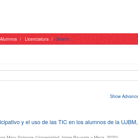
- Alumnos
Licenciatura
Search
Show Advanced
icipativo y el uso de las TIC en los alumnos de la UJBM,
oss Mary Solange
(
Universidad Jaime Bausate y Meza
,
2020
)