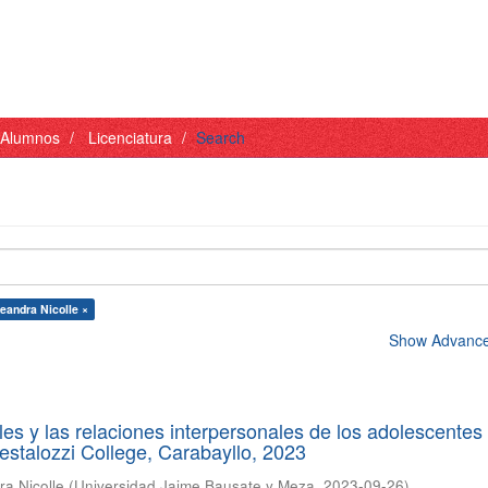
- Alumnos
Licenciatura
Search
eandra Nicolle ×
Show Advanced
les y las relaciones interpersonales de los adolescentes 
Pestalozzi College, Carabayllo, 2023
a Nicolle
(
Universidad Jaime Bausate y Meza
,
2023-09-26
)