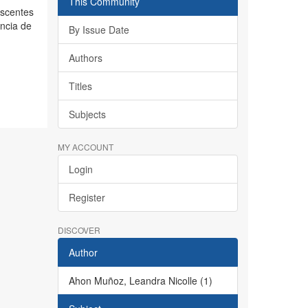
This Community
escentes
encia de
By Issue Date
Authors
Titles
Subjects
MY ACCOUNT
Login
Register
DISCOVER
Author
Ahon Muñoz, Leandra Nicolle (1)