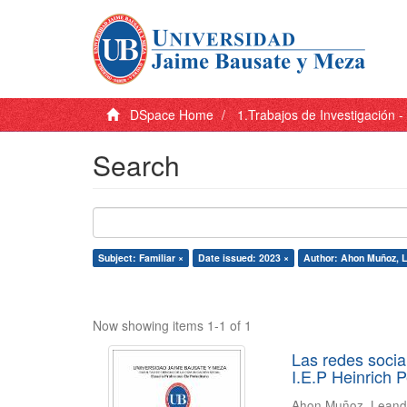
DSpace Home
1.Trabajos de Investigación 
Search
Subject: Familiar ×
Date issued: 2023 ×
Author: Ahon Muñoz, L
Now showing items 1-1 of 1
Las redes socia
I.E.P Heinrich 
Ahon Muñoz, Leandr