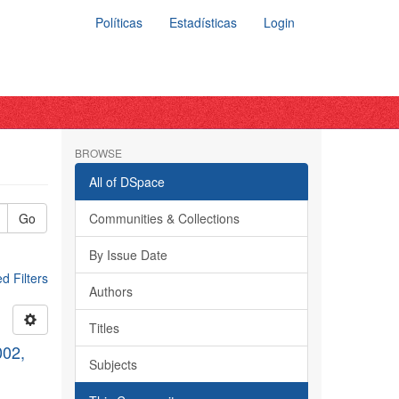
Políticas
Estadísticas
Login
BROWSE
All of DSpace
Go
Communities & Collections
By Issue Date
 Filters
Authors
Titles
002,
Subjects