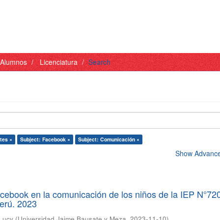
- Alumnos
Licenciatura
Search
tes ×
Subject: Facebook ×
Subject: Comunicación ×
Show Advanced
acebook en la comunicación de los niños de la IEP N°72
Perú. 2023
 Lucy
(
Universidad Jaime Bausate y Meza
,
2023-11-10
)