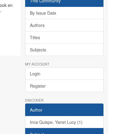
This Community
book en
–
By Issue Date
Authors
Titles
Subjects
MY ACCOUNT
Login
Register
DISCOVER
Author
Inca Quispe, Yanet Lucy (1)