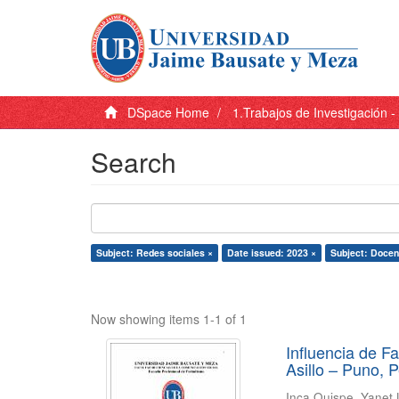
DSpace Home
1.Trabajos de Investigación 
Search
Subject: Redes sociales ×
Date issued: 2023 ×
Subject: Docen
Now showing items 1-1 of 1
Influencia de F
Asillo – Puno, 
Inca Quispe, Yanet