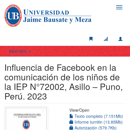
Toggl
navig
View Item
Influencia de Facebook en la
comunicación de los niños de
la IEP N°72002, Asillo – Puno,
Perú. 2023
View/
Open
Texto completo (7.151Mb)
Informe turnitin (13.85Mb)
Autorización (579.7Kb)