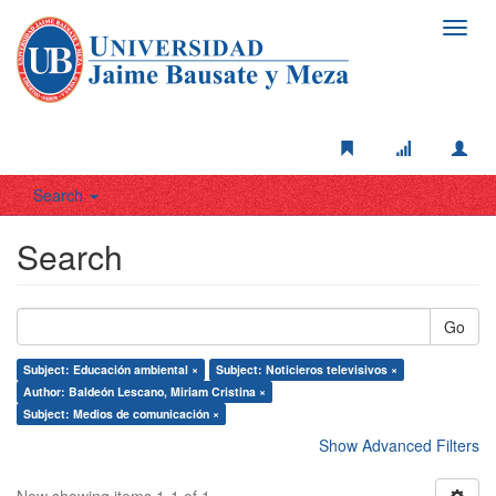
Toggl
navig
Search
Search
Go
Subject: Educación ambiental ×
Subject: Noticieros televisivos ×
Author: Baldeón Lescano, Miriam Cristina ×
Subject: Medios de comunicación ×
Show Advanced Filters