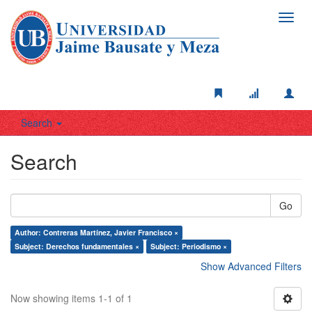
Toggl
navig
Search
Search
Go
Author: Contreras Martínez, Javier Francisco ×
Subject: Derechos fundamentales ×
Subject: Periodismo ×
Show Advanced Filters
Now showing items 1-1 of 1