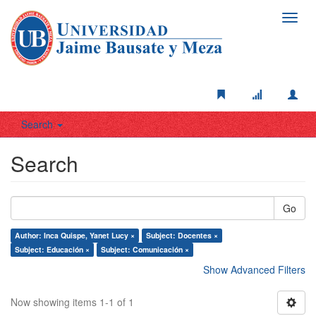
Toggl
navig
Search
Search
Go
Author: Inca Quispe, Yanet Lucy ×
Subject: Docentes ×
Subject: Educación ×
Subject: Comunicación ×
Show Advanced Filters
Now showing items 1-1 of 1