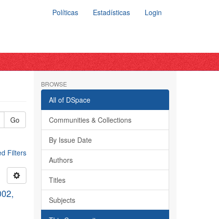
Políticas
Estadísticas
Login
BROWSE
All of DSpace
Go
Communities & Collections
By Issue Date
 Filters
Authors
Titles
002,
Subjects