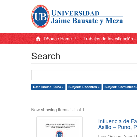
DSpace Home
1.Trabajos de Investigación 
Search
Date issued: 2023 ×
Subject: Docentes ×
Subject: Comunicaci
Now showing items 1-1 of 1
Influencia de F
Asillo – Puno, 
Inca Quispe, Yanet