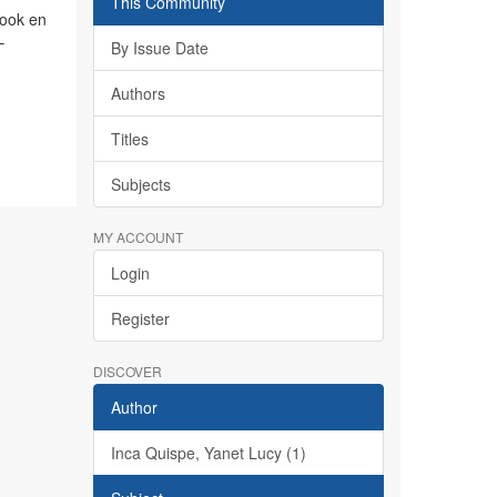
This Community
book en
–
By Issue Date
Authors
Titles
Subjects
MY ACCOUNT
Login
Register
DISCOVER
Author
Inca Quispe, Yanet Lucy (1)