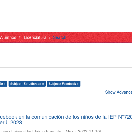
- Alumnos
Licenciatura
Search
ón ×
Subject: Estudiantes ×
Subject: Facebook ×
Show Advanced
acebook en la comunicación de los niños de la IEP N°72
Perú. 2023
 Lucy
(
Universidad Jaime Bausate y Meza
,
2023-11-10
)