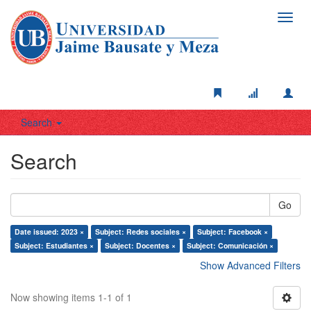
Toggl
navig
Search
Search
Go
Date issued: 2023 ×
Subject: Redes sociales ×
Subject: Facebook ×
Subject: Estudiantes ×
Subject: Docentes ×
Subject: Comunicación ×
Show Advanced Filters
Now showing items 1-1 of 1