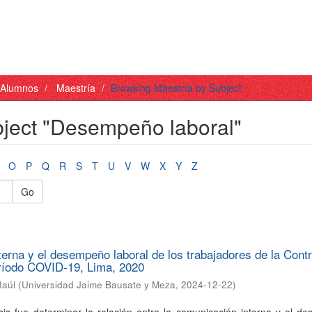
- Alumnos
Maestría
Browsing Maestría by Subject
bject "Desempeño laboral"
O
P
Q
R
S
T
U
V
W
X
Y
Z
Go
erna y el desempeño laboral de los trabajadores de la Contr
eríodo COVID-19, Lima, 2020
Raúl
(
Universidad Jaime Bausate y Meza
,
2024-12-22
)