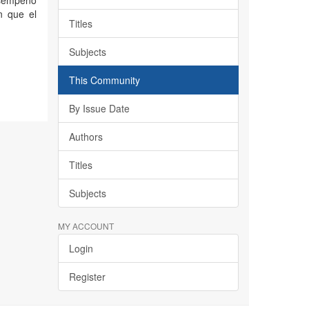
desempeño
n que el
Titles
Subjects
This Community
By Issue Date
Authors
Titles
Subjects
MY ACCOUNT
Login
Register