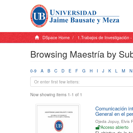
DSpace Home
1.Trabajos de Investigación 
Browsing Maestría by Su
0-9
A
B
C
D
E
F
G
H
I
J
K
L
M
N
Now showing items 1-1 of 1
Comunicación int
General en el p
Ojeda Jopuy, Elvis 
Acceso abierto