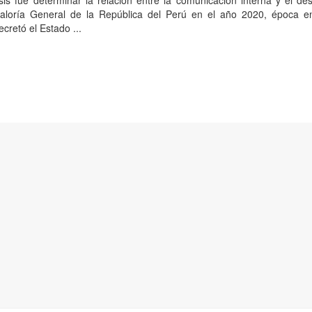
esis fue determinar la relación entre la comunicación interna y el 
raloría General de la República del Perú en el año 2020, época e
cretó el Estado ...