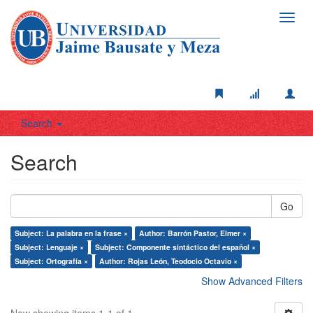
Toggl
navig
Search
Search
Go
Subject: La palabra en la frase ×
Author: Barrón Pastor, Elmer ×
Subject: Lenguaje ×
Subject: Componente sintáctico del español ×
Subject: Ortografía ×
Author: Rojas León, Teodocio Octavio ×
Show Advanced Filters