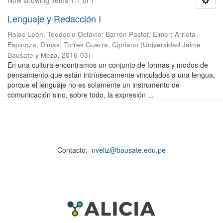
Now showing items 1-1 of 1
Lenguaje y Redacción I
Rojas León, Teodocio Octavio
;
Barrón Pastor, Elmer
;
Arrieta
Espinoza, Dimas
;
Torres Guerra, Cipriano
(
Universidad Jaime
Bausate y Meza
,
2016-03
)
En una cultura encontramos un conjunto de formas y modos de
pensamiento que están intrínsecamente vinculados a una lengua,
porque el lenguaje no es solamente un instrumento de
comunicación sino, sobre todo, la expresión ...
Contacto:
nveliz@bausate.edu.pe