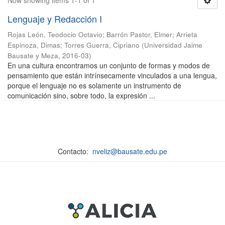
Now showing items 1-1 of 1
Lenguaje y Redacción I
Rojas León, Teodocio Octavio
;
Barrón Pastor, Elmer
;
Arrieta
Espinoza, Dimas
;
Torres Guerra, Cipriano
(
Universidad Jaime
Bausate y Meza
,
2016-03
)
En una cultura encontramos un conjunto de formas y modos de
pensamiento que están intrínsecamente vinculados a una lengua,
porque el lenguaje no es solamente un instrumento de
comunicación sino, sobre todo, la expresión ...
Contacto:
nveliz@bausate.edu.pe