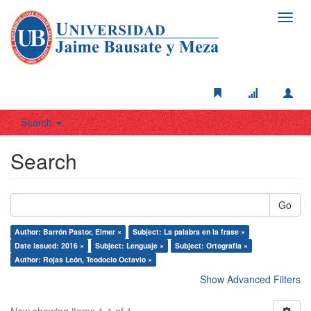
Toggl
navig
Search
Search
Go
Author: Barrón Pastor, Elmer ×
Subject: La palabra en la frase ×
Date issued: 2016 ×
Subject: Lenguaje ×
Subject: Ortografía ×
Author: Rojas León, Teodocio Octavio ×
Show Advanced Filters