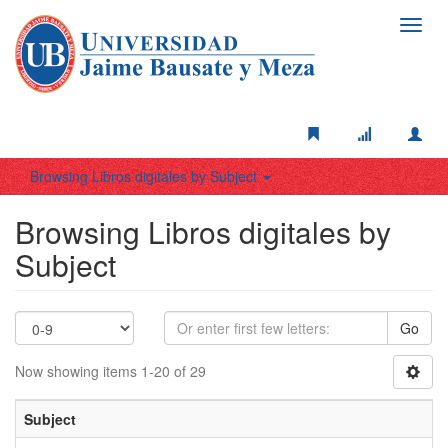
Toggl
navig
Browsing Libros digitales by Subject
Browsing Libros digitales by
Subject
Go
Now showing items 1-20 of 29
Subject