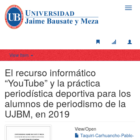
Toggl
navig
View Item
El recurso informático
“YouTube” y la práctica
periodística deportiva para los
alumnos de periodismo de la
UJBM, en 2019
View/
Open
Taquiri-Carhuancho-Pablo-