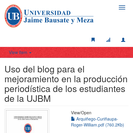
Toggl
navig
View Item
Uso del blog para el
mejoramiento en la producción
periodística de los estudiantes
de la UJBM
View/
Open
Arquiñego-Curiñaupa-
Roger-William.pdf (760.2Kb)