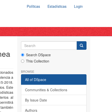
Políticas
Estadísticas
Login
ínea
Search DSpace
This Collection
BROWSE
ccionados
olencia a
All of DSpace
15-2018.
ios. Este
Communities & Collections
dísticas
erios al
By Issue Date
permitirá
 también
Authors