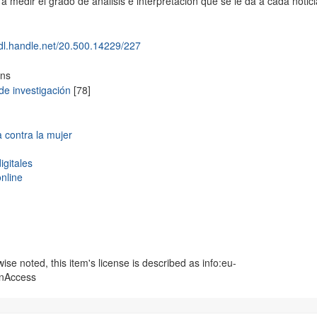
a medir el grado de análisis e interpretación que se le da a cada notici
hdl.handle.net/20.500.14229/227
ons
de investigación
[78]
a contra la mujer
igitales
online
se noted, this item's license is described as info:eu-
enAccess