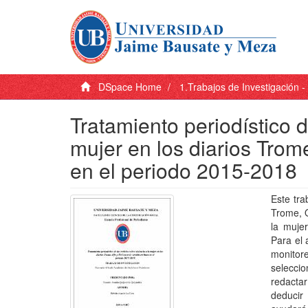
DSpace Home
1.Trabajos de Investigación 
Tratamiento periodístico d
mujer en los diarios Trom
en el periodo 2015-2018
Este tra
Trome, O
la muje
Para el 
monitor
selecci
redactar
deducir