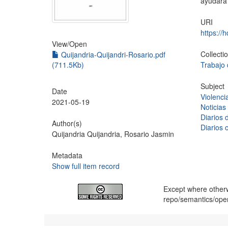
ayudará 
URI
https://
View/
Open
Collecti
Quijandria-Quijandri-Rosario.pdf
(711.5Kb)
Trabajo 
Subject
Date
Violenci
2021-05-19
Noticias
Diarios d
Author(s)
Diarios 
Quijandria Quijandria, Rosario Jasmin
Metadata
Show full item record
Except where otherwi
repo/semantics/op