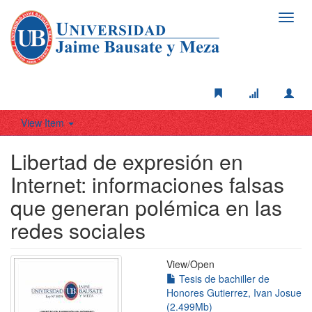
Toggl
navig
View Item
Libertad de expresión en
Internet: informaciones falsas
que generan polémica en las
redes sociales
View/
Open
Tesis de bachiller de
Honores Gutierrez, Ivan Josue
(2.499Mb)