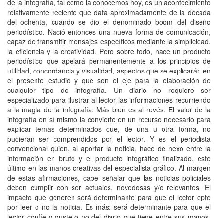
de la infografía, tal como la conocemos hoy, es un acontecimiento
relativamente reciente que data aproximadamente de la década
del ochenta, cuando se dio el denominado boom del diseño
periodístico. Nació entonces una nueva forma de comunicación,
capaz de transmitir mensajes específicos mediante la simplicidad,
la eficiencia y la creatividad. Pero sobre todo, nace un producto
periodístico que apelará permanentemente a los principios de
utilidad, concordancia y visualidad, aspectos que se explicarán en
el presente estudio y que son el eje para la elaboración de
cualquier tipo de infografía. Un diario no requiere ser
especializado para ilustrar al lector las informaciones recurriendo
a la magia de la infografía. Más bien es al revés: El valor de la
infografía en sí mismo la convierte en un recurso necesario para
explicar temas determinados que, de una u otra forma, no
pudieran ser comprendidos por el lector. Y es el periodista
convencional quien, al aportar la noticia, hace de nexo entre la
información en bruto y el producto infográfico finalizado, este
último en las manos creativas del especialista gráfico. Al margen
de estas afirmaciones, cabe señalar que las noticias policiales
deben cumplir con ser actuales, novedosas y/o relevantes. El
impacto que generen será determinante para que el lector opte
por leer o no la noticia. Es más: será determinante para que el
lector confíe y guste o no del diario que tiene entre sus manos.