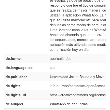
es escrita, ya que se obtuvo que un 4
respondió que fue el tipo de comunica
que se realiza de mayor manera, cua
utilizan la aplicación WhatsApp. La red
que se utiliza mayormente para realiza
denuncias como medio de comunicaci
Lima Metropolitana 2021 es WhatsApp
habiendo obtenido que un 92.7% (356
los encuestados, mencionaron que es 
aplicación más utilizada como medio 
comunicación hoy en día.
dc.format
application/pdf
dc.language.iso
spa
dc.publisher
Universidad Jaime Bausate y Meza
dc.rights
info:eu-repo/semantics/openAccess
dc.rights.uri
https://creativecommons.org/licenses/b
dc.subject
WhatsApp de denuncias