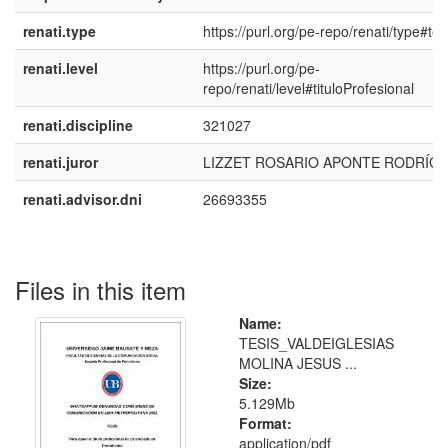
renati.type
https://purl.org/pe-repo/renati/type#tes
renati.level
https://purl.org/pe-
repo/renati/level#tituloProfesional
renati.discipline
321027
renati.juror
LIZZET ROSARIO APONTE RODRÍG
renati.advisor.dni
26693355
Files in this item
Name:
TESIS_VALDEIGLESIAS
MOLINA JESUS ...
Size:
5.129Mb
Format:
application/pdf