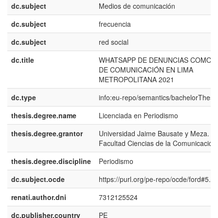
dc.subject
Medios de comunicación
dc.subject
frecuencia
dc.subject
red social
dc.title
WHATSAPP DE DENUNCIAS COMO 
DE COMUNICACIÓN EN LIMA
METROPOLITANA 2021
dc.type
info:eu-repo/semantics/bachelorThesi
thesis.degree.name
Licenciada en Periodismo
thesis.degree.grantor
Universidad Jaime Bausate y Meza.
Facultad Ciencias de la Comunicación 
thesis.degree.discipline
Periodismo
dc.subject.ocde
https://purl.org/pe-repo/ocde/ford#5.0
renati.author.dni
7312125524
dc.publisher.country
PE