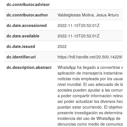
dc.contributor.advisor
dc.contributor.author
Valdeiglesias Molina, Jesus Arturo
dc.date.accessioned
2022-11-10T20:52:01Z
dc.date.available
2022-11-10T20:52:01Z
dc.date.issued
2022
dc.identifier.uri
https://hdl.handle.net/20.500.14229/2
dc.description.abstract
WhatsApp ha llegado a convertirse en 
aplicación de mensajería instantánea 
noticias más empleada por los usuario
nivel mundial. El uso adecuado de las
sociales pueden ayudar a las comuni
a poder compartir información relevan
así poder actualizar los diversos hech
puedan estar ocurriendo. El objetivo d
presente investigación es determinar l
incidencia del uso de WhatsApp de
denuncias como medio de comunicaci