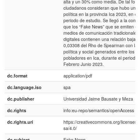
alta y un 30% como media. De tal form
ciudadanos consideran que hubo una c
política en la provincia Ica 2023, en es
periodo de estudio. Se llegó a la concl
que los “Fake News” que se emiten en
medios de comunicación tradicionales
digitales contienen una relación baja d
0,03308 del Rho de Spearman con la c
política y social generados entre los
pobladores en Ica, durante el periodo
Febrero Junio 2023.
dc.format
application/pdf
dc.language.iso
spa
dc.publisher
Universidad Jaime Bausate y Meza
dc.rights
info:eu-repo/semantics/openAccess
dc.rights.uri
https://creativecommons.org/licenses/
sa/4.0/
dc.subject
Fake News