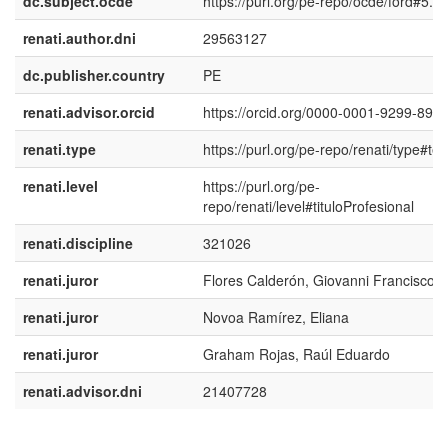
dc.subject.ocde
https://purl.org/pe-repo/ocde/ford#5.0
renati.author.dni
29563127
dc.publisher.country
PE
renati.advisor.orcid
https://orcid.org/0000-0001-9299-897
renati.type
https://purl.org/pe-repo/renati/type#tes
renati.level
https://purl.org/pe-
repo/renati/level#tituloProfesional
renati.discipline
321026
renati.juror
Flores Calderón, Giovanni Francisco
renati.juror
Novoa Ramírez, Eliana
renati.juror
Graham Rojas, Raúl Eduardo
renati.advisor.dni
21407728