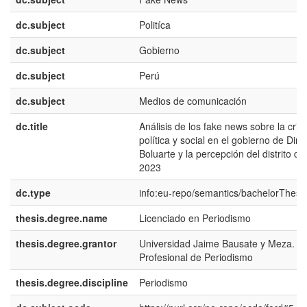
dc.subject
Politíca
dc.subject
Gobierno
dc.subject
Perú
dc.subject
Medios de comunicación
dc.title
Análisis de los fake news sobre la crisi
política y social en el gobierno de Dina
Boluarte y la percepción del distrito de
2023
dc.type
info:eu-repo/semantics/bachelorThesi
thesis.degree.name
Licenciado en Periodismo
thesis.degree.grantor
Universidad Jaime Bausate y Meza. E
Profesional de Periodismo
thesis.degree.discipline
Periodismo