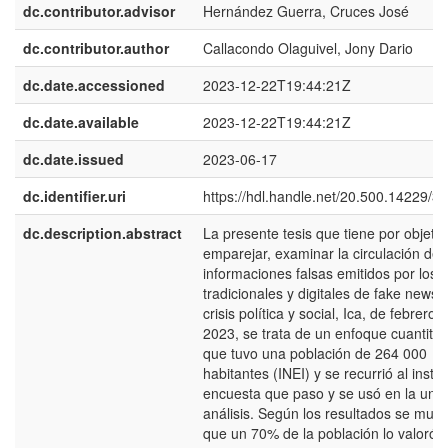
dc.contributor.advisor
Hernández Guerra, Cruces José
dc.contributor.author
Callacondo Olaguivel, Jony Dario
dc.date.accessioned
2023-12-22T19:44:21Z
dc.date.available
2023-12-22T19:44:21Z
dc.date.issued
2023-06-17
dc.identifier.uri
https://hdl.handle.net/20.500.14229/3
dc.description.abstract
La presente tesis que tiene por objetiv
emparejar, examinar la circulación de
informaciones falsas emitidos por los
tradicionales y digitales de fake news 
crisis política y social, Ica, de febrero a
2023, se trata de un enfoque cuantitat
que tuvo una población de 264 000
habitantes (INEI) y se recurrió al inst
encuesta que paso y se usó en la uni
análisis. Según los resultados se mues
que un 70% de la población lo valoró