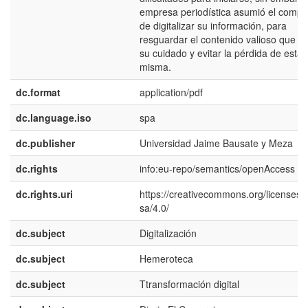
empresa periodística asumió el comp
de digitalizar su información, para
resguardar el contenido valioso que ti
su cuidado y evitar la pérdida de esta
misma.
dc.format
application/pdf
dc.language.iso
spa
dc.publisher
Universidad Jaime Bausate y Meza
dc.rights
info:eu-repo/semantics/openAccess
dc.rights.uri
https://creativecommons.org/licenses/
sa/4.0/
dc.subject
Digitalización
dc.subject
Hemeroteca
dc.subject
Ttransformación digital