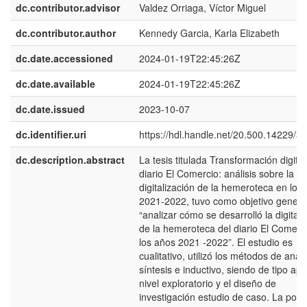
dc.contributor.advisor
Valdez Orriaga, Víctor Miguel
dc.contributor.author
Kennedy Garcia, Karla Elizabeth
dc.date.accessioned
2024-01-19T22:45:26Z
dc.date.available
2024-01-19T22:45:26Z
dc.date.issued
2023-10-07
dc.identifier.uri
https://hdl.handle.net/20.500.14229/3
dc.description.abstract
La tesis titulada Transformación digital
diario El Comercio: análisis sobre la
digitalización de la hemeroteca en los
2021-2022, tuvo como objetivo genera
“analizar cómo se desarrolló la digitali
de la hemeroteca del diario El Comerc
los años 2021 -2022”. El estudio es
cualitativo, utilizó los métodos de análi
síntesis e inductivo, siendo de tipo apl
nivel exploratorio y el diseño de
investigación estudio de caso. La pobl