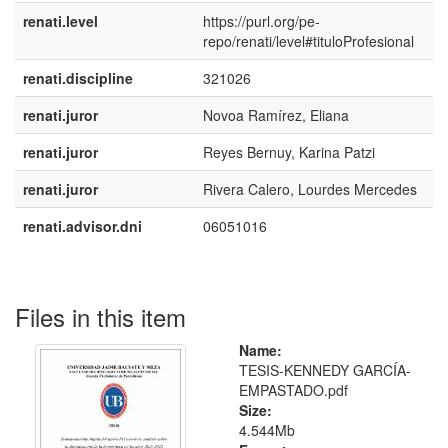
renati.level
https://purl.org/pe-
repo/renati/level#tituloProfesional
renati.discipline
321026
renati.juror
Novoa Ramírez, Eliana
renati.juror
Reyes Bernuy, Karina Patzi
renati.juror
Rivera Calero, Lourdes Mercedes
renati.advisor.dni
06051016
Files in this item
Name:
TESIS-KENNEDY GARCÍA-
EMPASTADO.pdf
Size:
4.544Mb