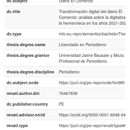
dc.subject
Diario El Comercio
dc.title
Transformación digital del diario El
Comercio: análisis sobre la digitalizac
la hemeroteca en los años 2021-2022.
dc.type
info:eu-repo/semantics/bachelorThesi
thesis.degree.name
Licenciado en Periodismo
thesis.degree.grantor
Universidad Jaime Bausate y Meza. E
Profesional de Periodismo
thesis.degree.discipline
Periodismo
dc.subject.ocde
https://purl.org/pe-repo/ocde/ford#5.0
renati.author.dni
76467838
dc.publisher.country
PE
renati.advisor.orcid
https://orcid.org/0000-0001-6048-046
renati.type
https://purl.org/pe-repo/renati/type#tes