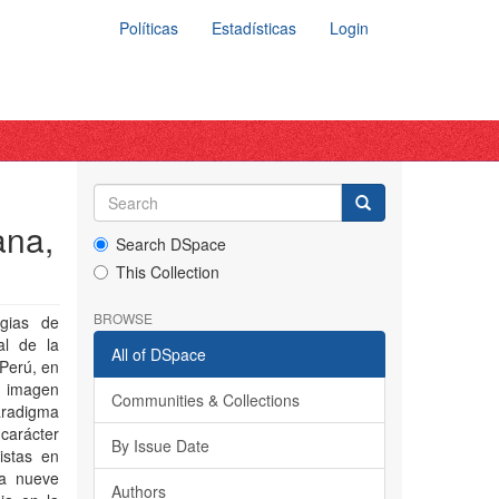
Políticas
Estadísticas
Login
ana,
Search DSpace
This Collection
BROWSE
egias de
al de la
All of DSpace
 Perú, en
e imagen
Communities & Collections
paradigma
carácter
By Issue Date
istas en
 a nueve
Authors