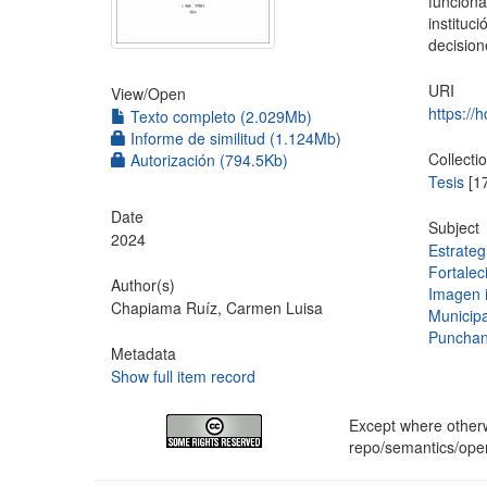
funcion
institu
decision
URI
View/
Open
https://
Texto completo (2.029Mb)
Informe de similitud (1.124Mb)
Collecti
Autorización (794.5Kb)
Tesis
[1
Date
Subject
2024
Estrate
Fortalec
Author(s)
Imagen i
Chapiama Ruíz, Carmen Luisa
Municip
Puncha
Metadata
Show full item record
Except where otherwi
repo/semantics/op