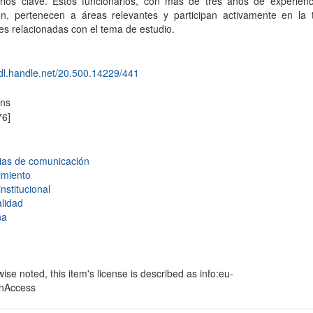
arios clave. Estos funcionarios, con más de tres años de experienc
ción, pertenecen a áreas relevantes y participan activamente en la
es relacionadas con el tema de estudio.
hdl.handle.net/20.500.14229/441
ons
76]
gias de comunicación
imiento
nstitucional
alidad
na
se noted, this item's license is described as info:eu-
enAccess