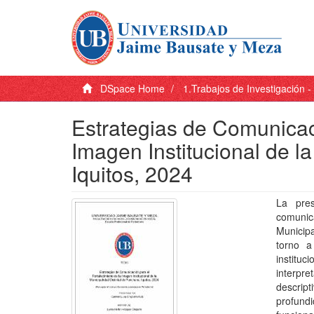
DSpace Home
1.Trabajos de Investigación 
Estrategias de Comunicaci
Imagen Institucional de l
Iquitos, 2024
La pres
comunic
Municipa
torno a
instituc
interpr
descrip
profund