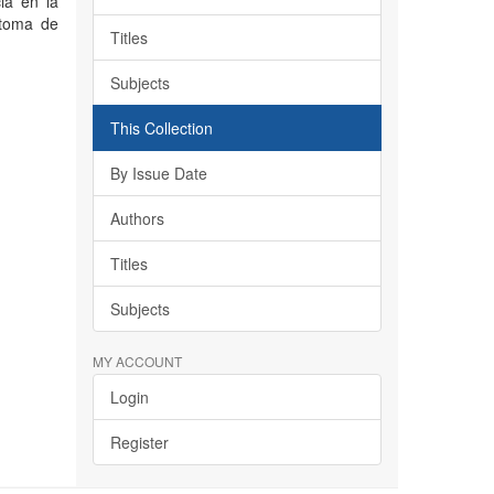
ia en la
 toma de
Titles
Subjects
This Collection
By Issue Date
Authors
Titles
Subjects
MY ACCOUNT
Login
Register