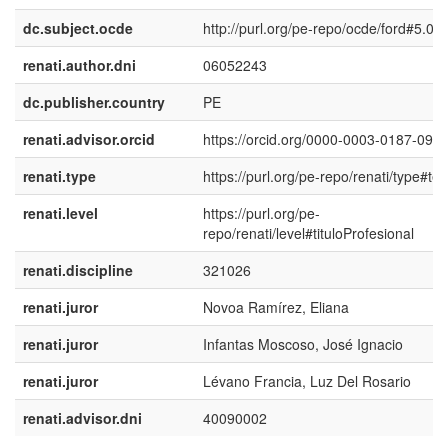
dc.subject.ocde
http://purl.org/pe-repo/ocde/ford#5.08
renati.author.dni
06052243
dc.publisher.country
PE
renati.advisor.orcid
https://orcid.org/0000-0003-0187-096
renati.type
https://purl.org/pe-repo/renati/type#tes
renati.level
https://purl.org/pe-
repo/renati/level#tituloProfesional
renati.discipline
321026
renati.juror
Novoa Ramírez, Eliana
renati.juror
Infantas Moscoso, José Ignacio
renati.juror
Lévano Francia, Luz Del Rosario
renati.advisor.dni
40090002