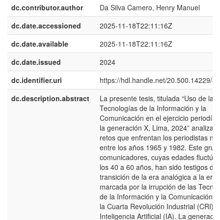
dc.contributor.author
Da Silva Camero, Henry Manuel
dc.date.accessioned
2025-11-18T22:11:16Z
dc.date.available
2025-11-18T22:11:16Z
dc.date.issued
2024
dc.identifier.uri
https://hdl.handle.net/20.500.14229/4
dc.description.abstract
La presente tesis, titulada “Uso de las
Tecnologías de la Información y la
Comunicación en el ejercicio periodíst
la generación X, Lima, 2024” analiza l
retos que enfrentan los periodistas na
entre los años 1965 y 1982. Este grup
comunicadores, cuyas edades fluctúan
los 40 a 60 años, han sido testigos de 
transición de la era analógica a la era d
marcada por la irrupción de las Tecno
de la Información y la Comunicación (
la Cuarta Revolución Industrial (CRI) y
Inteligencia Artificial (IA). La generació