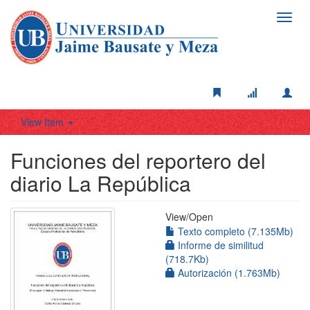
Toggl
navig
View Item
Funciones del reportero del
diario La República
View/
Open
Texto completo (7.135Mb)
Informe de similitud
(718.7Kb)
Autorización (1.763Mb)