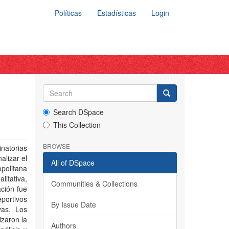
Políticas
Estadísticas
Login
Search DSpace
This Collection
BROWSE
inatorias
alizar el
All of DSpace
politana
litativa,
Communities & Collections
ación fue
portivos
By Issue Date
vas. Los
izaron la
Authors