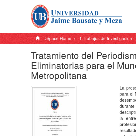
DSpace Home
1.Trabajos de Investigación 
Tratamiento del Periodism
Eliminatorias para el Mun
Metropolitana
La prese
para el 
desempe
durante 
descript
la entr
profesi
resultad