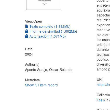
cobertu
entreten
equilibr
espectác
recurrie
View/
Open
experien
Texto completo (1.892Mb)
mantuvo
Informe de similitud (1.002Mb)
platafor
Autorización (1.071Mb)
los espa
priorita
Date
durante
2024
técnica
público
diversi
Author(s)
ámbito p
Aponte Araujo, Oscar Rolando
URI
Metadata
https://
Show full item record
Collecti
Tesis
[1