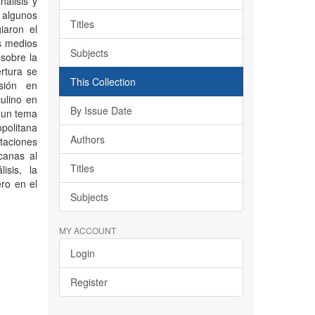
álisis y
e algunos
Titles
giaron el
s medios
Subjects
 sobre la
rtura se
This Collection
rsión en
ulino en
By Issue Date
a un tema
opolitana
Authors
taciones
canas al
Titles
isis, la
ro en el
Subjects
MY ACCOUNT
Login
Register