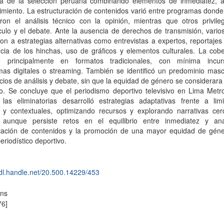
ra de la selección peruana combinando elementos de inmediatez, an
imiento. La estructuración de contenidos varió entre programas dond
aron el análisis técnico con la opinión, mientras que otros privile
ulo y el debate. Ante la ausencia de derechos de transmisión, vario
ron a estrategias alternativas como entrevistas a expertos, reportajes
cia de los hinchas, uso de gráficos y elementos culturales. La cobe
 principalmente en formatos tradicionales, con mínima incu
mas digitales o streaming. También se identificó un predominio masc
cios de análisis y debate, sin que la equidad de género se considerar
rio. Se concluye que el periodismo deportivo televisivo en Lima Metr
 las eliminatorias desarrolló estrategias adaptativas frente a limi
s y contextuales, optimizando recursos y explorando narrativas cer
. aunque persiste retos en el equilibrio entre inmediatez y anál
ficación de contenidos y la promoción de una mayor equidad de géne
eriodístico deportivo.
hdl.handle.net/20.500.14229/453
ons
76]