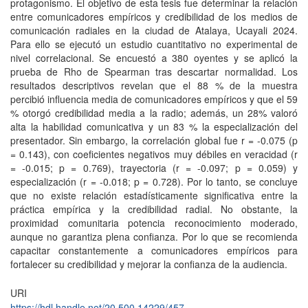
protagonismo. El objetivo de esta tesis fue determinar la relación
entre comunicadores empíricos y credibilidad de los medios de
comunicación radiales en la ciudad de Atalaya, Ucayali 2024.
Para ello se ejecutó un estudio cuantitativo no experimental de
nivel correlacional. Se encuestó a 380 oyentes y se aplicó la
prueba de Rho de Spearman tras descartar normalidad. Los
resultados descriptivos revelan que el 88 % de la muestra
percibió influencia media de comunicadores empíricos y que el 59
% otorgó credibilidad media a la radio; además, un 28% valoró
alta la habilidad comunicativa y un 83 % la especialización del
presentador. Sin embargo, la correlación global fue r = -0.075 (p
= 0.143), con coeficientes negativos muy débiles en veracidad (r
= -0.015; p = 0.769), trayectoria (r = -0.097; p = 0.059) y
especialización (r = -0.018; p = 0.728). Por lo tanto, se concluye
que no existe relación estadísticamente significativa entre la
práctica empírica y la credibilidad radial. No obstante, la
proximidad comunitaria potencia reconocimiento moderado,
aunque no garantiza plena confianza. Por lo que se recomienda
capacitar constantemente a comunicadores empíricos para
fortalecer su credibilidad y mejorar la confianza de la audiencia.
URI
https://hdl.handle.net/20.500.14229/457