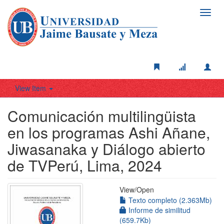
Toggl
navig
View Item
Comunicación multilingüista
en los programas Ashi Añane,
Jiwasanaka y Diálogo abierto
de TVPerú, Lima, 2024
View/
Open
Texto completo (2.363Mb)
Informe de similitud
(659.7Kb)