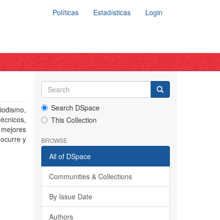
Políticas
Estadísticas
Login
Search DSpace
iodismo,
técnicos,
This Collection
y mejores
ocurre y
BROWSE
All of DSpace
Communities & Collections
By Issue Date
Authors