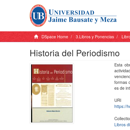
DSpace Home
3.Libros y Ponencias
Libr
Historia del Periodismo
Esta ob
activida
venciend
formas 
es de in
URI
https://
Collecti
Libros di