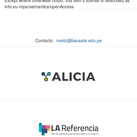
Except where otherwise noted, this item's license is described as
info:eu-repo/semantics/openAccess
Contacto:
nveliz@bausate.edu.pe