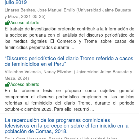
julio 2019
Linares Benites, Jose Manuel Emilio
(
Universidad Jaime Bausate
y Meza
,
2021-05-25
)
Acceso abierto
El trabajo de investigación pretende contribuir a la información de
la sociedad peruana con el análisis del discurso periodístico de
los medios digitales El Comercio y Trome sobre casos de
feminicidios perpetrados durante ...
“Discurso periodístico del diario Trome referido a casos
de feminicidios en el Perú”
Villalobos Valencia, Nancy Elizabet
(
Universidad Jaime Bausate y
Meza
,
2024
)
Acceso abierto
En la presente tesis se propuso como objetivo general
comprender el discurso periodístico empleado en las noticias
referidas al feminicidio del diario Trome, durante el periodo
octubre-diciembre 2023. Para ello, recurrió ...
La repercusiòn de los programas dominicales
televisivos en la percepciòn sobre el feminicidio en la
poblaciòn de Comas, 2018.
De la Cruz Huaranga, Brenda Pamela
(
Universidad Jaime