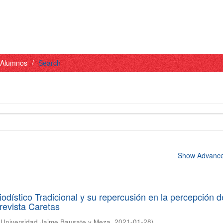
- Alumnos
Search
Show Advanced
iodístico Tradicional y su repercusión en la percepción d
revista Caretas
(
Universidad Jaime Bausate y Meza
,
2021-01-28
)