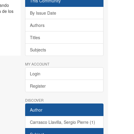
This Community
mando
 de los
By Issue Date
Authors
Titles
Subjects
MY ACCOUNT
Login
Register
DISCOVER
Author
Carrasco Llavilla, Sergio Pierre (1)