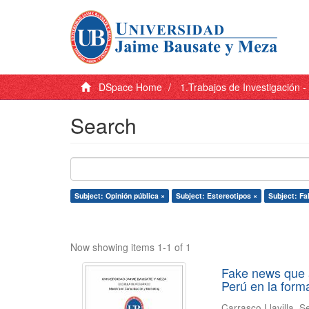
DSpace Home
1.Trabajos de Investigación 
Search
Subject: Opinión pública ×
Subject: Estereotipos ×
Subject: F
Now showing items 1-1 of 1
Fake news que 
Perú en la form
Carrasco Llavilla, S