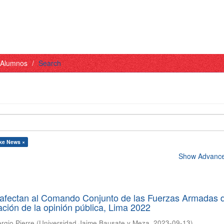
- Alumnos
Search
ake News ×
Show Advanced
afectan al Comando Conjunto de las Fuerzas Armadas d
ación de la opinión pública, Lima 2022
ergio Pierre
(
Universidad Jaime Bausate y Meza
,
2023-09-13
)