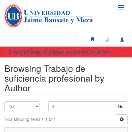
Toggl
navig
Browsing Trabajo de suficiencia profesional by Author
Browsing Trabajo de
suficiencia profesional by
Author
Go
Now showing items 1-1 of 1