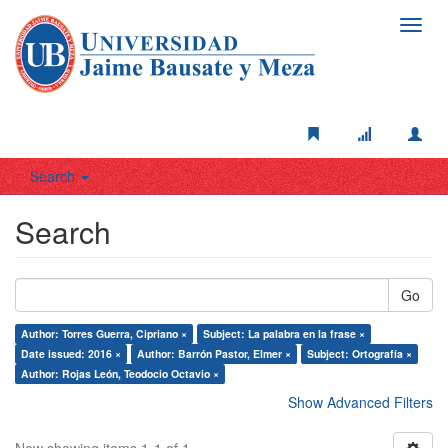
Toggl
navig
Search
Search
Go
Author: Torres Guerra, Cipriano ×
Subject: La palabra en la frase ×
Date issued: 2016 ×
Author: Barrón Pastor, Elmer ×
Subject: Ortografía ×
Author: Rojas León, Teodocio Octavio ×
Show Advanced Filters