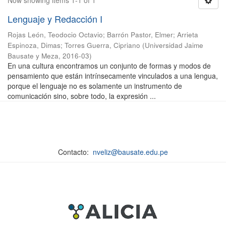
Now showing items 1-1 of 1
Lenguaje y Redacción I
Rojas León, Teodocio Octavio
;
Barrón Pastor, Elmer
;
Arrieta
Espinoza, Dimas
;
Torres Guerra, Cipriano
(
Universidad Jaime
Bausate y Meza
,
2016-03
)
En una cultura encontramos un conjunto de formas y modos de
pensamiento que están intrínsecamente vinculados a una lengua,
porque el lenguaje no es solamente un instrumento de
comunicación sino, sobre todo, la expresión ...
Contacto:
nveliz@bausate.edu.pe