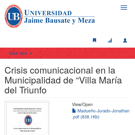
Toggl
navig
View Item
Crisis comunicacional en la
Municipalidad de “Villa María
del Triunfo
View/
Open
Madueño-Jurado-Jonathan
.pdf (838.1Kb)